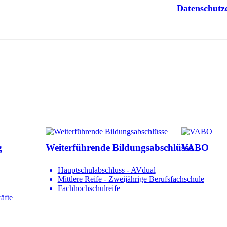
Datenschut
g
Weiterführende Bildungsabschlüsse
VABO
Hauptschulabschluss - AVdual
Mittlere Reife - Zweijährige Berufsfachschule
Fachhochschulreife
äfte