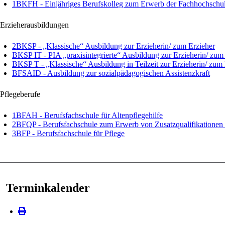
1BKFH - Einjähriges Berufskolleg zum Erwerb der Fachhochschul
Erzieherausbildungen
2BKSP - „Klassische“ Ausbildung zur Erzieherin/ zum Erzieher
BKSP IT - PIA „praxisintegrierte“ Ausbildung zur Erzieherin/ zum
BKSP T - „Klassische“ Ausbildung in Teilzeit zur Erzieherin/ zum 
BFSAID - Ausbildung zur sozialpädagogischen Assistenzkraft
Pflegeberufe
1BFAH - Berufsfachschule für Altenpflegehilfe
2BFQP - Berufsfachschule zum Erwerb von Zusatzqualifikationen i
3BFP - Berufsfachschule für Pflege
Terminkalender