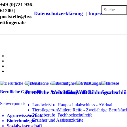
+49 (0)721 936-
61200 |
Datenschutzerklärung
|
Impressum
poststelle@bvs-
ettlingen.de
Berufliche Gymnasien
Berufliche Ausbildung
Weiterführende Bildungsabschlü
VABO
Service
Schwerpunkt:
Landwirt/-in
Hauptschulabschluss - AVdual
Tierpfleger/-in
Mittlere Reife - Zweijährige Berufsfac
Pflegeberufe
Fachhochschulreife
Agrarwissenschaft
Erzieher und Assistenzkräfte
Biotechnologie
Sozialwissenschaft