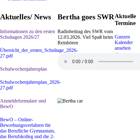
Aktuelles/ News
Bertha goes SWR
Aktuelle
Termine
Informationen zu den ersten
Radiobeitrag des SWR vom
Ganzen
Schultagen 2026/27
12.03.2026. Viel Spaß beim
Kalender
Reinhören
ansehen
Übersicht_der_ersten_Schultage_2026-
30. Juli
-
1
27.pdf
Sep. 2026
Sommerferi
Schulwochenjahresplan
Schulwochenjahresplan_2026-
27.pdf
Anmeldeformulare und
BewO
BewO – Online-
Bewerbungsverfahren für
das Berufliche Gymnasium,
das Berufskolleg und die 2-