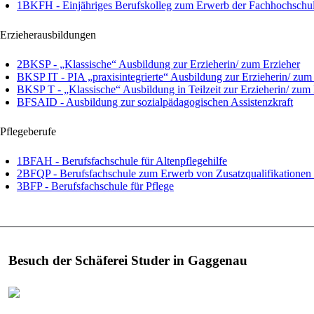
1BKFH - Einjähriges Berufskolleg zum Erwerb der Fachhochschul
Erzieherausbildungen
2BKSP - „Klassische“ Ausbildung zur Erzieherin/ zum Erzieher
BKSP IT - PIA „praxisintegrierte“ Ausbildung zur Erzieherin/ zum
BKSP T - „Klassische“ Ausbildung in Teilzeit zur Erzieherin/ zum 
BFSAID - Ausbildung zur sozialpädagogischen Assistenzkraft
Pflegeberufe
1BFAH - Berufsfachschule für Altenpflegehilfe
2BFQP - Berufsfachschule zum Erwerb von Zusatzqualifikationen i
3BFP - Berufsfachschule für Pflege
Besuch der Schäferei Studer in Gaggenau