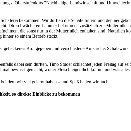
chtung - Oberstufenkurs "Nachhaltige Landwirtschaft und Umwelttechn
ner Schäferei bekommen. Wir durften die Schafe füttern und den neuge
edacht. Die schwächeren Lämmer bekommen zusätzlich zur Muttermilch e
fnehmen, die sonst nur in der Muttermilch enthalten sind. Natürlich ko
 hinter so einem Betrieb steckt.
lbst gebackenes Brot gegeben und verschiedene Aufstriche, Schafswurs
enfalls dabei sein durften. Timo Studer schlachtet jeden Freitag auf se
nochmal bewusst gemacht, woher Fleisch eigentlich kommt und was alles 
 bei dem wir viel gelernt haben – und Spaß hatten wir auch.
hkeit, so direkte Einblicke zu bekommen