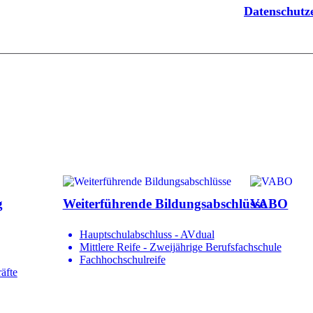
Datenschut
g
Weiterführende Bildungsabschlüsse
VABO
Hauptschulabschluss - AVdual
Mittlere Reife - Zweijährige Berufsfachschule
Fachhochschulreife
äfte