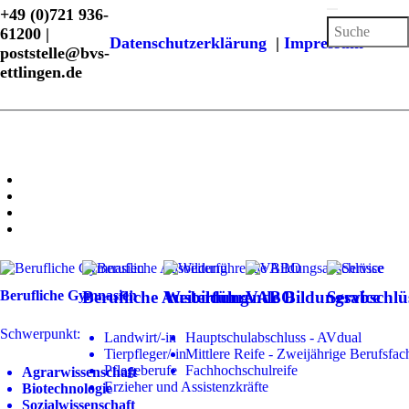
+49 (0)721 936-
61200 |
Datenschutzerklärung
|
Impressum
poststelle@bvs-
ettlingen.de
Berufliche Gymnasien
Berufliche Ausbildung
Weiterführende Bildungsabschlü
VABO
Service
Schwerpunkt:
Landwirt/-in
Hauptschulabschluss - AVdual
Tierpfleger/-in
Mittlere Reife - Zweijährige Berufsfac
Pflegeberufe
Fachhochschulreife
Agrarwissenschaft
Erzieher und Assistenzkräfte
Biotechnologie
Sozialwissenschaft