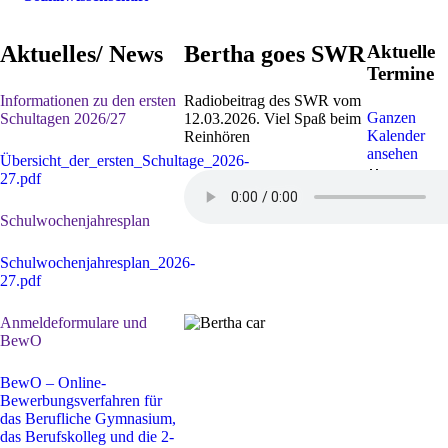
Aktuelles/ News
Bertha goes SWR
Aktuelle
Termine
Informationen zu den ersten
Radiobeitrag des SWR vom
Ganzen
Schultagen 2026/27
12.03.2026. Viel Spaß beim
Kalender
Reinhören
ansehen
Übersicht_der_ersten_Schultage_2026-
30. Juli
-
1
27.pdf
Sep. 2026
Sommerferi
Schulwochenjahresplan
Schulwochenjahresplan_2026-
27.pdf
Anmeldeformulare und
BewO
BewO – Online-
Bewerbungsverfahren für
das Berufliche Gymnasium,
das Berufskolleg und die 2-