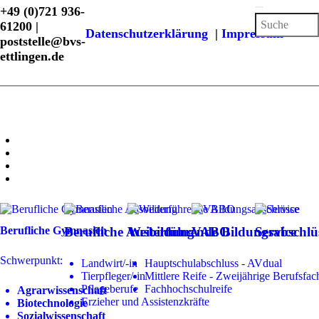
+49 (0)721 936-
61200 |
Datenschutzerklärung
|
Impressum
poststelle@bvs-
ettlingen.de
Berufliche Gymnasien
Berufliche Ausbildung
Weiterführende Bildungsabschlü
VABO
Service
Schwerpunkt:
Landwirt/-in
Hauptschulabschluss - AVdual
Tierpfleger/-in
Mittlere Reife - Zweijährige Berufsfac
Pflegeberufe
Fachhochschulreife
Agrarwissenschaft
Erzieher und Assistenzkräfte
Biotechnologie
Sozialwissenschaft