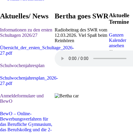
Aktuelles/ News
Bertha goes SWR
Aktuelle
Termine
Informationen zu den ersten
Radiobeitrag des SWR vom
Ganzen
Schultagen 2026/27
12.03.2026. Viel Spaß beim
Kalender
Reinhören
ansehen
Übersicht_der_ersten_Schultage_2026-
30. Juli
-
1
27.pdf
Sep. 2026
Sommerferi
Schulwochenjahresplan
Schulwochenjahresplan_2026-
27.pdf
Anmeldeformulare und
BewO
BewO – Online-
Bewerbungsverfahren für
das Berufliche Gymnasium,
das Berufskolleg und die 2-