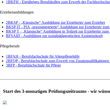
1BKFH - Einjähriges Berufskolleg zum Erwerb der Fachhochschul
Erzieherausbildungen
2BKSP - „Klassische“ Ausbildung zur Erzieherin/ zum Erzieher
BKSP IT - PIA „praxisintegrierte“ Ausbildung zur Erzieherin/ zum
BKSP T - „Klassische“ Ausbildung in Teilzeit zur Erzieherin/ zum 
BFSAID - Ausbildung zur sozialpädagogischen Assistenzkraft
Pflegeberufe
1BFAH - Berufsfachschule für Altenpflegehilfe
2BFQP - Berufsfachschule zum Erwerb von Zusatzqualifikationen i
3BFP - Berufsfachschule für Pflege
Start des 3-monatigen Prüfungszeitraums - wir wünsch