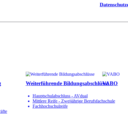
Datenschut
g
Weiterführende Bildungsabschlüsse
VABO
Hauptschulabschluss - AVdual
Mittlere Reife - Zweijährige Berufsfachschule
Fachhochschulreife
äfte