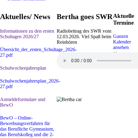
Aktuelles/ News
Bertha goes SWR
Aktuelle
Termine
Informationen zu den ersten
Radiobeitrag des SWR vom
Ganzen
Schultagen 2026/27
12.03.2026. Viel Spaß beim
Kalender
Reinhören
ansehen
Übersicht_der_ersten_Schultage_2026-
30. Juli
-
1
27.pdf
Sep. 2026
Sommerferi
Schulwochenjahresplan
Schulwochenjahresplan_2026-
27.pdf
Anmeldeformulare und
BewO
BewO – Online-
Bewerbungsverfahren für
das Berufliche Gymnasium,
das Berufskolleg und die 2-