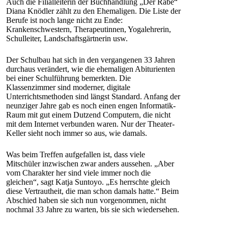
Auch die Filialleiterin der Buchhandlung „Der Rabe“
Diana Knödler zählt zu den Ehemaligen. Die Liste der
Berufe ist noch lange nicht zu Ende:
Krankenschwestern, Therapeutinnen, Yogalehrerin,
Schulleiter, Landschaftsgärtnerin usw.
Der Schulbau hat sich in den vergangenen 33 Jahren
durchaus verändert, wie die ehemaligen Abiturienten
bei einer Schulführung bemerkten. Die
Klassenzimmer sind moderner, digitale
Unterrichtsmethoden sind längst Standard. Anfang der
neunziger Jahre gab es noch einen engen Informatik-
Raum mit gut einem Dutzend Computern, die nicht
mit dem Internet verbunden waren. Nur der Theater-
Keller sieht noch immer so aus, wie damals.
Was beim Treffen aufgefallen ist, dass viele
Mitschüler inzwischen zwar anders aussehen. „Aber
vom Charakter her sind viele immer noch die
gleichen“, sagt Katja Suntoyo. „Es herrschte gleich
diese Vertrautheit, die man schon damals hatte.“ Beim
Abschied haben sie sich nun vorgenommen, nicht
nochmal 33 Jahre zu warten, bis sie sich wiedersehen.