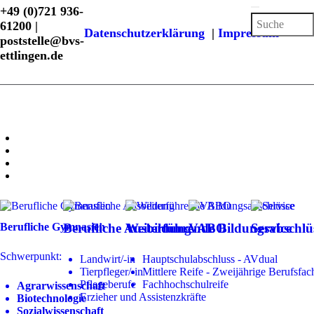
+49 (0)721 936-
61200 |
Datenschutzerklärung
|
Impressum
poststelle@bvs-
ettlingen.de
Berufliche Gymnasien
Berufliche Ausbildung
Weiterführende Bildungsabschlü
VABO
Service
Schwerpunkt:
Landwirt/-in
Hauptschulabschluss - AVdual
Tierpfleger/-in
Mittlere Reife - Zweijährige Berufsfac
Pflegeberufe
Fachhochschulreife
Agrarwissenschaft
Erzieher und Assistenzkräfte
Biotechnologie
Sozialwissenschaft