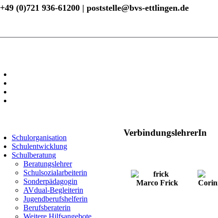
+49 (0)721 936-61200 | poststelle@bvs-ettlingen.de
VerbindungslehrerIn
Schulorganisation
Schulentwicklung
Schulberatung
Beratungslehrer
Schulsozialarbeiterin
Sonderpädagogin
Marco Frick
Cori
AVdual-Begleiterin
Jugendberufshelferin
Berufsberaterin
Weitere Hilfsangebote