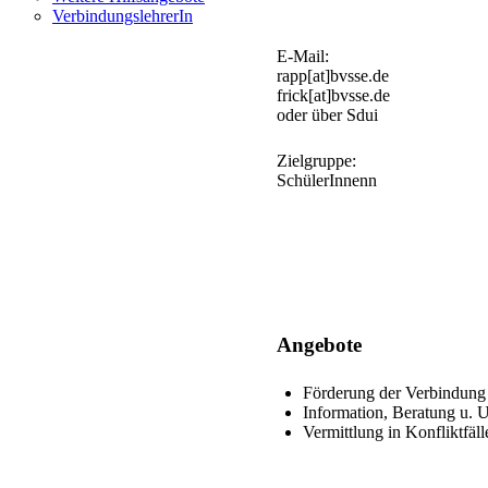
VerbindungslehrerIn
E-Mail:
rapp[at]bvsse.de
frick[at]bvsse.de
oder über Sdui
Zielgruppe:
SchülerInnenn
Angebote
Förderung der Verbindung d
Information, Beratung u. 
Vermittlung in Konfliktfäll